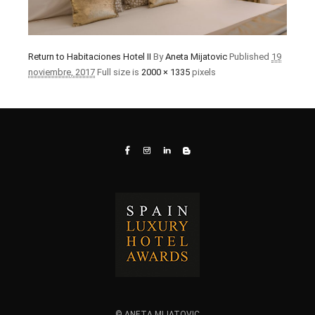
Return to Habitaciones Hotel II
By
Aneta Mijatovic
Published
19
noviembre, 2017
Full size is
2000 × 1335
pixels
© ANETA MIJATOVIC