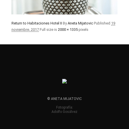
Return to Habitaciones Hotel II
By
Aneta Mijatovic
Published
19
noviembre, 2017
Full size is
2000 × 1335
pixels
© ANETA MIJATOVIC
Fotografía:
Adolfo Gosálvez