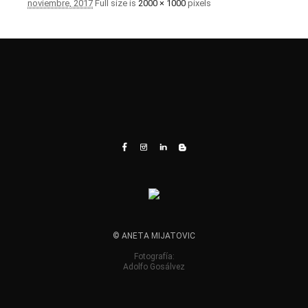
noviembre, 2017
Full size is
2000 × 1000
pixels
© ANETA MIJATOVIC
Fotografía:
Adolfo Gosálvez