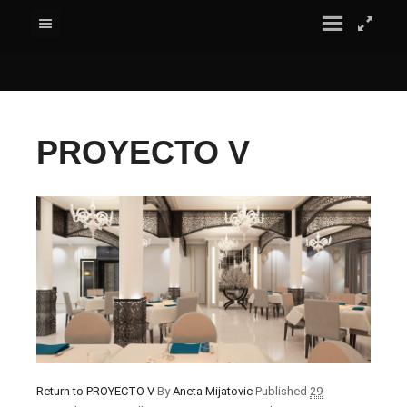
PROYECTO V
Return to PROYECTO V
By
Aneta Mijatovic
Published
29