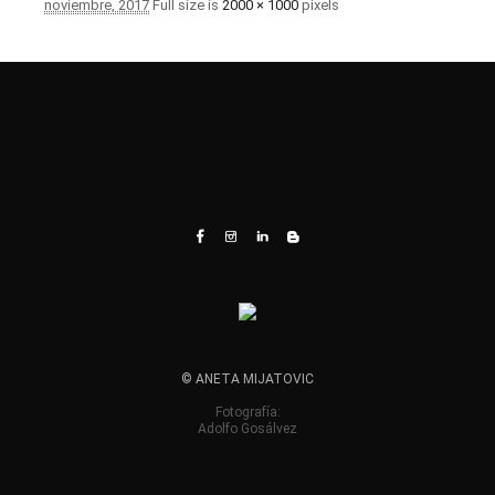
noviembre, 2017
Full size is
2000 × 1000
pixels
© ANETA MIJATOVIC
Fotografía:
Adolfo Gosálvez