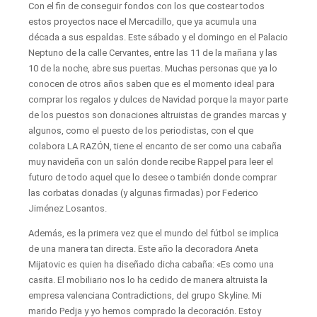
Con el fin de conseguir fondos con los que costear todos
estos proyectos nace el Mercadillo, que ya acumula una
década a sus espaldas. Este sábado y el domingo en el Palacio
Neptuno de la calle Cervantes, entre las 11 de la mañana y las
10 de la noche, abre sus puertas. Muchas personas que ya lo
conocen de otros años saben que es el momento ideal para
comprar los regalos y dulces de Navidad porque la mayor parte
de los puestos son donaciones altruistas de grandes marcas y
algunos, como el puesto de los periodistas, con el que
colabora LA RAZÓN, tiene el encanto de ser como una cabaña
muy navideña con un salón donde recibe Rappel para leer el
futuro de todo aquel que lo desee o también donde comprar
las corbatas donadas (y algunas firmadas) por Federico
Jiménez Losantos.
Además, es la primera vez que el mundo del fútbol se implica
de una manera tan directa. Este año la decoradora Aneta
Mijatovic es quien ha diseñado dicha cabaña: «Es como una
casita. El mobiliario nos lo ha cedido de manera altruista la
empresa valenciana Contradictions, del grupo Skyline. Mi
marido Pedja y yo hemos comprado la decoración. Estoy